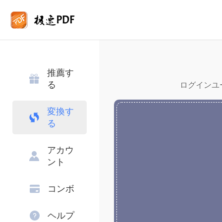
推薦す
る
ログインユー
変換す
る
アカウ
ント
コンボ
ヘルプ