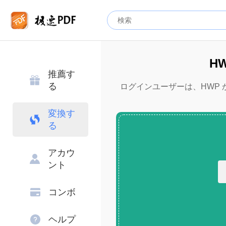
H
推薦す
る
ログインユーザーは、HWP から
変換す
る
アカウ
ント
コンボ
ヘルプ