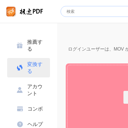
推薦す
る
ログインユーザーは、MOV から
変換す
る
アカウ
ント
コンボ
ヘルプ