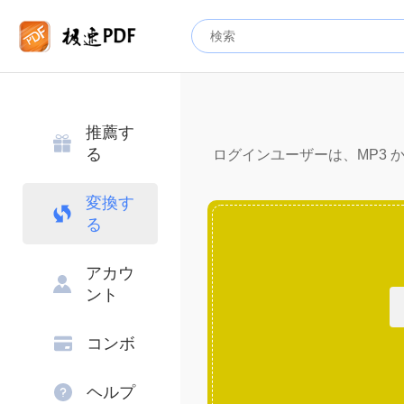
推薦す
る
ログインユーザーは、MP3 から
変換す
る
アカウ
ント
コンボ
ヘルプ