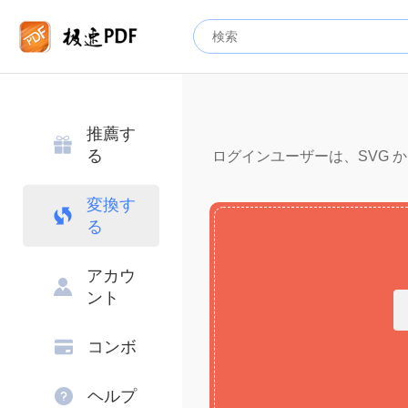
推薦す
る
ログインユーザーは、SVG から
変換す
る
アカウ
ント
コンボ
ヘルプ