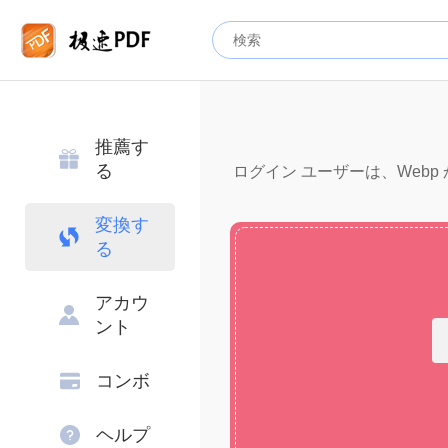
推薦す
る
ログイン ユーザーは、Webp 
変換す
る
アカウ
ント
コンボ
ヘルプ