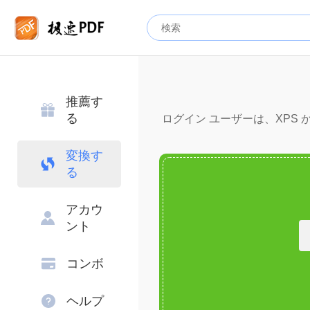
推薦す
る
ログイン ユーザーは、XPS か
変換す
る
アカウ
ント
コンボ
ヘルプ