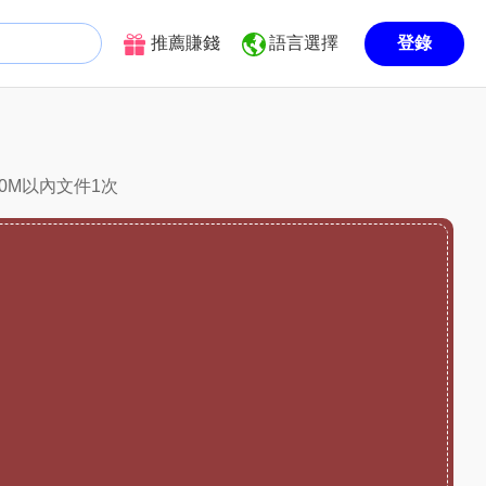
推薦賺錢
語言選擇
登錄
0M以內文件1次