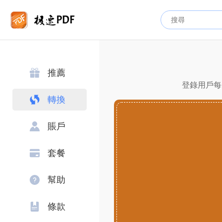
推薦
登錄用戶每
轉換
賬戶
套餐
幫助
條款