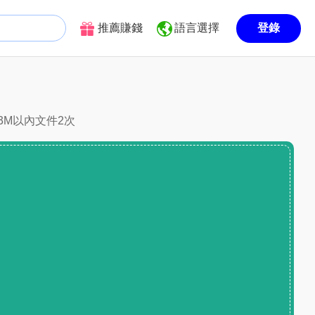
推薦賺錢
語言選擇
登錄
3M以內文件2次