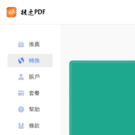
推薦
轉換
賬戶
套餐
幫助
條款