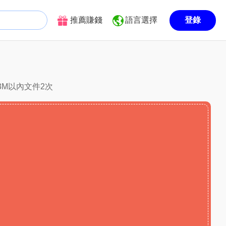
推薦賺錢
語言選擇
登錄
3M以內文件2次