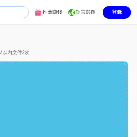
推薦賺錢
語言選擇
登錄
M以內文件2次