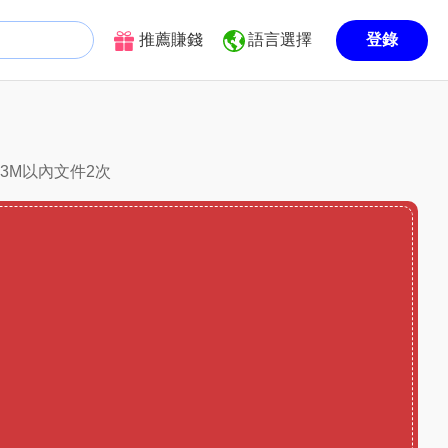
推薦賺錢
語言選擇
登錄
換3M以內文件2次