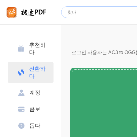
추천하
다
로그인 사용자는 AC3 to OG
전환하
다
계정
콤보
돕다