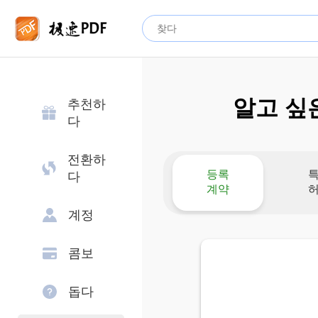
알고 싶
추천하
다
전환하
등록
다
계약
계정
콤보
돕다