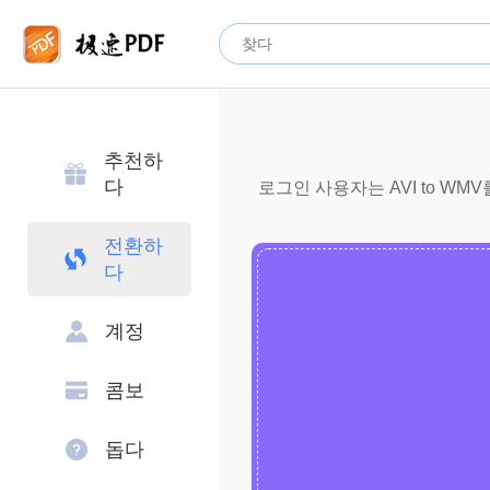
추천하
다
로그인 사용자는 AVI to WM
전환하
다
계정
콤보
돕다