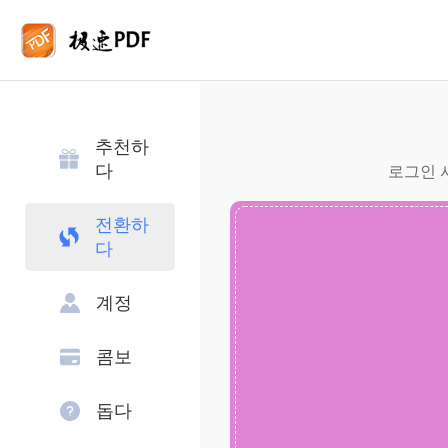
추천하
다
로그인 사
전환하
다
계정
콤보
돕다