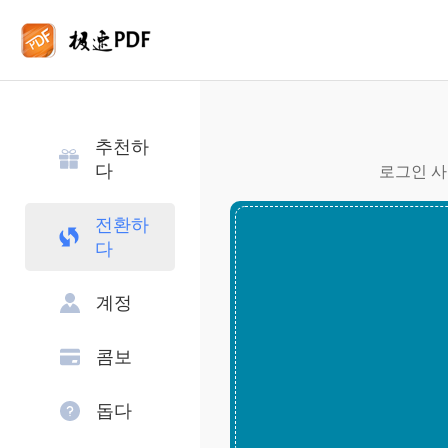
추천하
다
로그인 사
전환하
다
계정
콤보
돕다