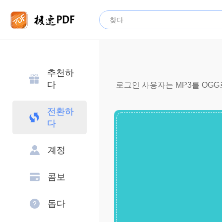
추천하
다
로그인 사용자는 MP3를 OGG로
전환하
다
계정
콤보
돕다