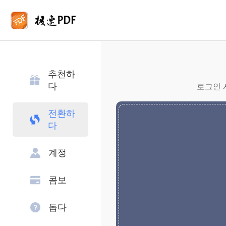
추천하
다
로그인 
전환하
다
계정
콤보
돕다