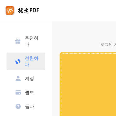
추천하
다
로그인 사
전환하
다
계정
콤보
돕다