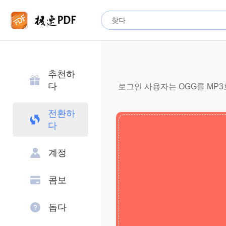
추천하
다
로그인 사용자는 OGG를 MP3로
전환하
다
계정
콤보
돕다