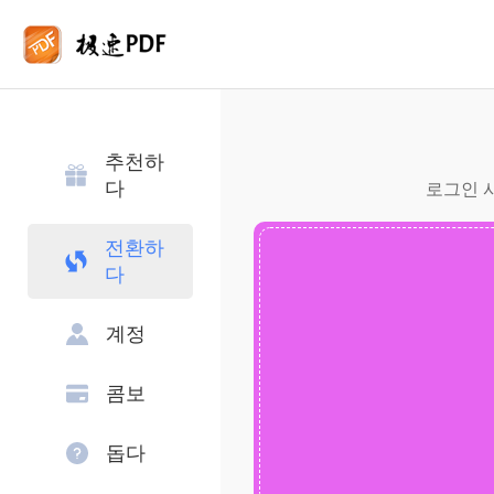
추천하
다
로그인 사
전환하
다
계정
콤보
돕다