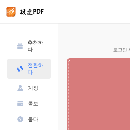
추천하
다
로그인 
전환하
다
계정
콤보
돕다